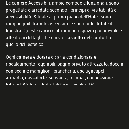
Le camere Accessibili, ampie comode e funzionali, sono
progettate e arredate secondo i principi di visitabilità e
accessibilità. Situate al primo piano dell’Hotel, sono
raggiungibili tramite ascensore e sono tutte dotate di
finestra. Queste camere offrono uno spazio più agevole e
attento ai dettagli che unisce l’aspetto del comfort a
quello dell’estetica.
Ogni camera è dotata di: aria condizionata e
riscaldamento regolabili, bagno privato attrezzato, doccia
con sedia e maniglioni, biancheria, asciugacapelli,
armadio, cassaforte, scrivania, minibar, connessione
Internet Wi-Fi gratuita, telefono, sveglia, TV.
#1 Hotel a Lagonegro
Secondo TripAdvisor.com
Punteggio Google
4,6 (1.347 recensioni)